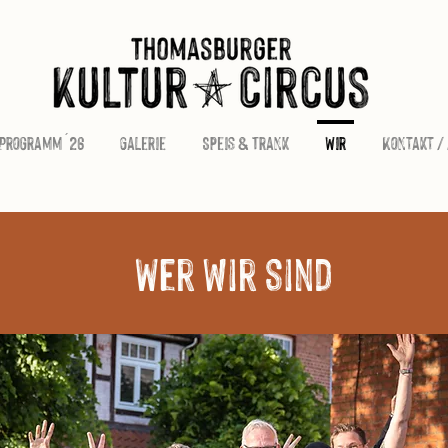
Programm ´26
Galerie
Speis & Trank
Wir
Kontakt /
Wer wir sind