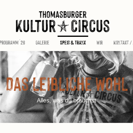
Programm ´26
Galerie
Speis & Trank
Wir
Kontakt /
Das leibliche Wohl
Alles, was du brauchst