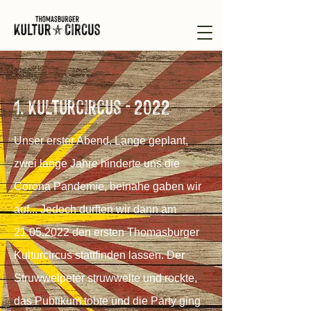
1. Kulturcircus - 2022
Unser erster Abend. Lange geplant,
zwei lange Jahre hinderte uns die
Corona Pandemie, beinahe gaben wir
auf... Jedoch durften wir dann am
21.05.2022
den ersten Thomasburger
Kulturcircus stattfinden lassen. Der
Struwwelpeter struwwelte und rockte,
das Publikum tobte und die Party ging